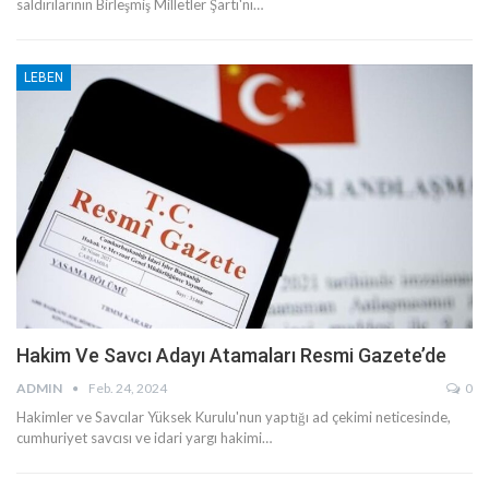
saldırılarının Birleşmiş Milletler Şartı'nı…
LEBEN
Hakim Ve Savcı Adayı Atamaları Resmi Gazete’de
ADMIN
Feb. 24, 2024
0
Hakimler ve Savcılar Yüksek Kurulu'nun yaptığı ad çekimi neticesinde,
cumhuriyet savcısı ve idari yargı hakimi…