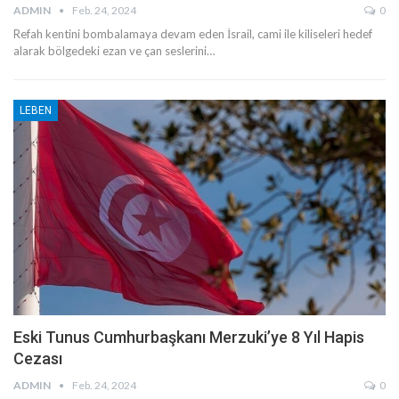
ADMIN
Feb. 24, 2024
0
Refah kentini bombalamaya devam eden İsrail, cami ile kiliseleri hedef
alarak bölgedeki ezan ve çan seslerini…
LEBEN
Eski Tunus Cumhurbaşkanı Merzuki’ye 8 Yıl Hapis
Cezası
ADMIN
Feb. 24, 2024
0