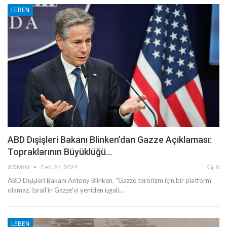
LEBEN
ABD Dışişleri Bakanı Blinken’dan Gazze Açıklaması:
Topraklarının Büyüklüğü…
ADMIN
Feb. 24, 2024
0
ABD Dışişleri Bakanı Antony Blinken, “Gazze terörizm için bir platform
olamaz. İsrail'in Gazze'yi yeniden işgali…
LEBEN