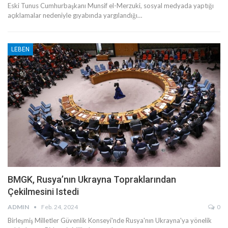
Eski Tunus Cumhurbaşkanı Munsif el-Merzuki, sosyal medyada yaptığı
açıklamalar nedeniyle gıyabında yargılandığı…
LEBEN
BMGK, Rusya’nın Ukrayna Topraklarından
Çekilmesini Istedi
ADMIN
Feb. 24, 2024
0
Birleşmiş Milletler Güvenlik Konseyi'nde Rusya'nın Ukrayna'ya yönelik