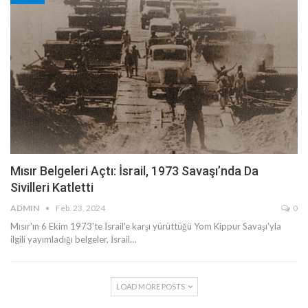
Mısır Belgeleri Açtı: İsrail, 1973 Savaşı’nda Da
Sivilleri Katletti
ADMIN
Feb. 23, 2024
0
Mısır'ın 6 Ekim 1973'te İsrail'e karşı yürüttüğü Yom Kippur Savaşı'yla
ilgili yayımladığı belgeler, İsrail…
LOAD MORE POSTS