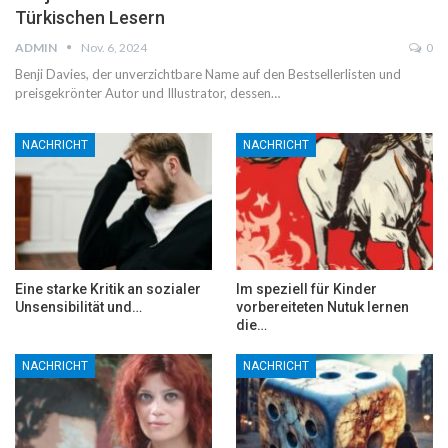
Türkischen Lesern
ADMIN
Nov. 6, 2024
0
Benji Davies, der unverzichtbare Name auf den Bestsellerlisten und
preisgekrönter Autor und Illustrator, dessen…
NACHRICHT
NACHRICHT
Eine starke Kritik an sozialer
Im speziell für Kinder
Unsensibilität und…
vorbereiteten Nutuk lernen
die…
NACHRICHT
NACHRICHT