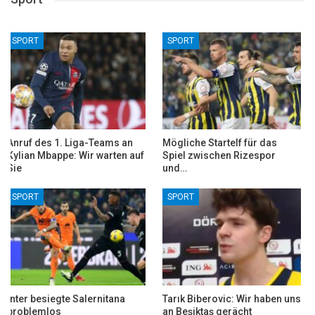
SPORT
SPORT
Nesrin Baş wurde
Arda Turan wurde Mitglied
Europameisterin
des Galatasaray Clubs! Den…
SPORT
SPORT
Diesmal nicht als
Anadolu Efes, der Karşıyaka
Fußballspieler! Nejc Skubic
besiegte, steht im Finale des…
kehrte zu…