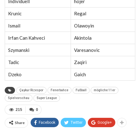
Individuell
hojer
Krunic
Regal
Ismail
Olawoyin
Irfan Can Kahveci
Akintola
Szymanski
Varesanovic
Tadic
Zaqiri
Dzeko
Gaich
Çaykur Rizespor
Fenerbahce
Fußball
mögliche 11er
Spielvorschau
Super League
215
0
Share
Facebook
Twitter
Google+