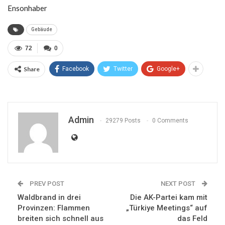
Ensonhaber
Gebäude
72
0
Share
Facebook
Twitter
Google+
Admin
29279 Posts
0 Comments
PREV POST
NEXT POST
Waldbrand in drei
Die AK-Partei kam mit
Provinzen: Flammen
„Türkiye Meetings“ auf
breiten sich schnell aus
das Feld