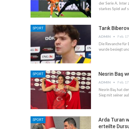
der Serie A. Inter
starkes Spiel auf 
Tarık Bibero
SPORT
ADMIN
Feb. 17
Die Revanche für B
wurde besiegt und 
Nesrin Baş w
SPORT
ADMIN
Feb. 17
Nesrin Baş hat de
Sieg mit seiner au
Arda Turan w
SPORT
erteilte Dur