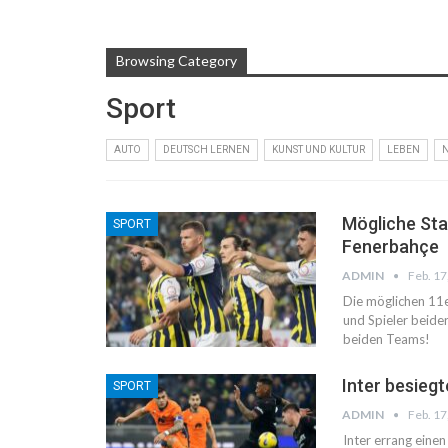
Browsing Category
Sport
AUTO
DEUTSCH LERNEN
KUNST UND KULTUR
LEBEN
Mögliche Sta
SPORT
Fenerbahçe
ADMIN
Feb. 17
Die möglichen 11e
und Spieler beide
beiden Teams!
Inter besieg
SPORT
ADMIN
Feb. 17
Inter errang eine