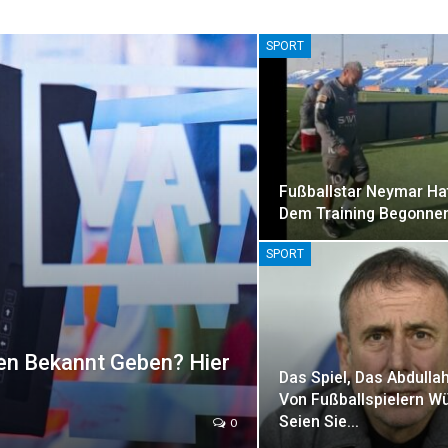
SPORT
Fußballstar Neymar Ha
Dem Training Begonne
SPORT
n Bekannt Geben? Hier
Das Spiel, Das Abdulla
Von Fußballspielern W
Seien Sie…
0