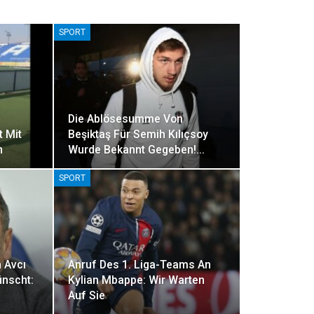
SPORT
Die Ablösesumme Von
t Mit
Beşiktaş Für Semih Kılıçsoy
n
Wurde Bekannt Gegeben!…
SPORT
h Avcı
Anruf Des 1. Liga-Teams An
ünscht:
Kylian Mbappe: Wir Warten
Auf Sie