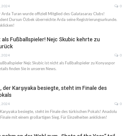
, 2024
0
r Arda Turan wurde offiziell Mitglied des Galatasaray Clubs!
dent Dursun Özbek überreichte Arda seine Registrierungsurkunde.
nklicken!
 als Fußballspieler! Nejc Skubic kehrte zu
urück
, 2024
0
ßballspieler Nejc Skubic ist nicht als Fußballspieler zu Konyaspor
ails finden Sie in unseren News.
 der Karşıyaka besiegte, steht im Finale des
okals
, 2024
0
Karşıyaka besiegte, steht im Finale des türkischen Pokals! Anadolu
 Finale mit einem großartigen Sieg. Für Einzelheiten anklicken!