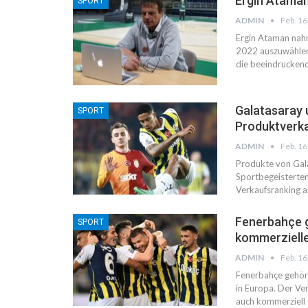
Ergin Ataman
SPORT
ADMIN
Feb. 16
Ergin Ataman nah
2022 auszuwählen
die beeindrucken
Galatasaray 
SPORT
Produktverk
ADMIN
Feb. 16
Produkte von Gal
Sportbegeisterten
Verkaufsranking a
Fenerbahçe 
SPORT
kommerziell
ADMIN
Feb. 16
Fenerbahçe gehört
in Europa. Der Ver
auch kommerziell