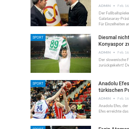
ADMIN
Feb. 16
Der Fußballspiele
Galatasaray-Präsi
Für Einzelheiten a
Diesmal nicht
SPORT
Konyaspor z
ADMIN
Feb. 16
Der slowenische Fu
zurückgekehrt! Det
Anadolu Efes,
SPORT
türkischen P
ADMIN
Feb. 16
Anadolu Efes, der 
Efes erreichte das