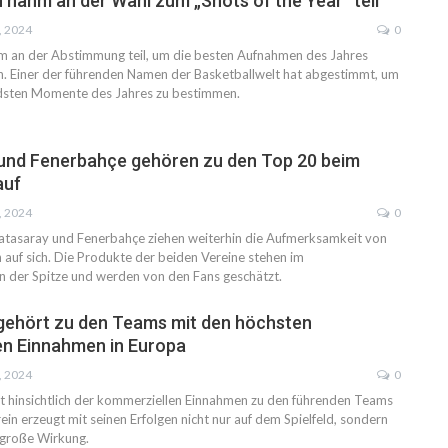
 nahm an der Wahl zum „Shots of the Year“ teil
, 2024
0
m an der Abstimmung teil, um die besten Aufnahmen des Jahres
. Einer der führenden Namen der Basketballwelt hat abgestimmt, um
dsten Momente des Jahres zu bestimmen.
und Fenerbahçe gehören zu den Top 20 beim
auf
, 2024
0
atasaray und Fenerbahçe ziehen weiterhin die Aufmerksamkeit von
 auf sich. Die Produkte der beiden Vereine stehen im
n der Spitze und werden von den Fans geschätzt.
gehört zu den Teams mit den höchsten
en Einnahmen in Europa
, 2024
0
 hinsichtlich der kommerziellen Einnahmen zu den führenden Teams
ein erzeugt mit seinen Erfolgen nicht nur auf dem Spielfeld, sondern
 große Wirkung.