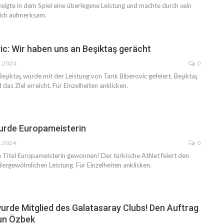
 zeigte in dem Spiel eine überlegene Leistung und machte durch sein
sich aufmerksam.
vic: Wir haben uns an Beşiktaş gerächt
, 2024
0
eşiktaş wurde mit der Leistung von Tarık Biberovic gefeiert. Beşiktaş
das Ziel erreicht. Für Einzelheiten anklicken.
urde Europameisterin
, 2024
0
n Titel Europameisterin gewonnen! Der türkische Athlet feiert den
ßergewöhnlichen Leistung. Für Einzelheiten anklicken.
urde Mitglied des Galatasaray Clubs! Den Auftrag
sun Özbek