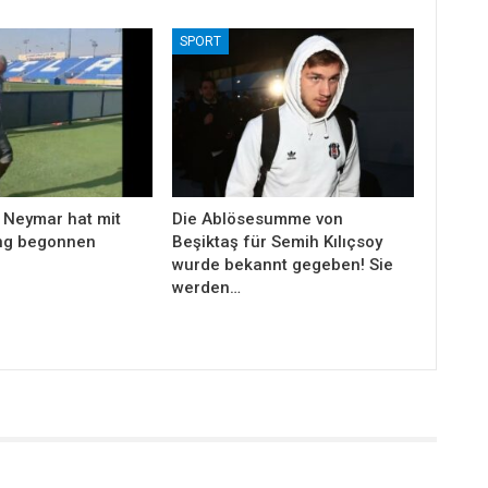
SPORT
 Neymar hat mit
Die Ablösesumme von
ng begonnen
Beşiktaş für Semih Kılıçsoy
wurde bekannt gegeben! Sie
werden…