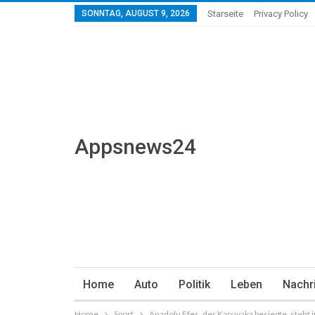
SONNTAG, AUGUST 9, 2026
Starseite
Privacy Policy
Appsnews24
Home
Auto
Politik
Leben
Nachr
Home
Sport
Anadolu Efes, der Karşıyaka besiegte, steht 