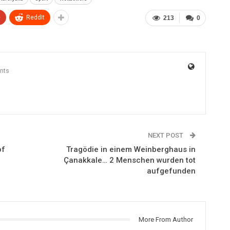
+
ReddIt
213
0
nts
NEXT POST
of
Tragödie in einem Weinberghaus in
Çanakkale… 2 Menschen wurden tot
aufgefunden
More From Author