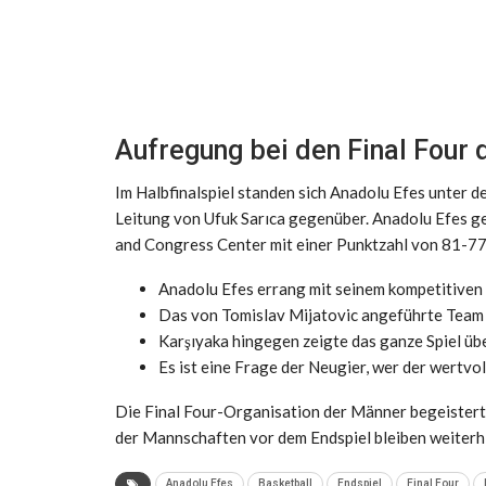
Aufregung bei den Final Four
Im Halbfinalspiel standen sich Anadolu Efes unter d
Leitung von Ufuk Sarıca gegenüber. Anadolu Efes g
and Congress Center mit einer Punktzahl von 81-77. 
Anadolu Efes errang mit seinem kompetitiven 
Das von Tomislav Mijatovic angeführte Team z
Karşıyaka hingegen zeigte das ganze Spiel über
Es ist eine Frage der Neugier, wer der wertvoll
Die Final Four-Organisation der Männer begeistert 
der Mannschaften vor dem Endspiel bleiben weiterh
Anadolu Efes
Basketball
Endspiel
Final Four