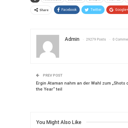
Share
Facebook
Twitter
Google
Admin
29279 Posts
0 Comme
PREV POST
Ergin Ataman nahm an der Wahl zum „Shots 
the Year“ teil
You Might Also Like