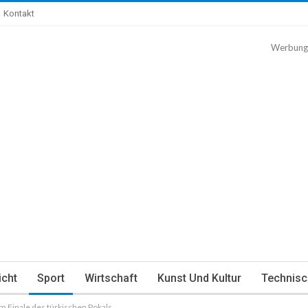
Kontakt
Werbung
icht
Sport
Wirtschaft
Kunst Und Kultur
Technisc
im Finale des türkischen Pokals