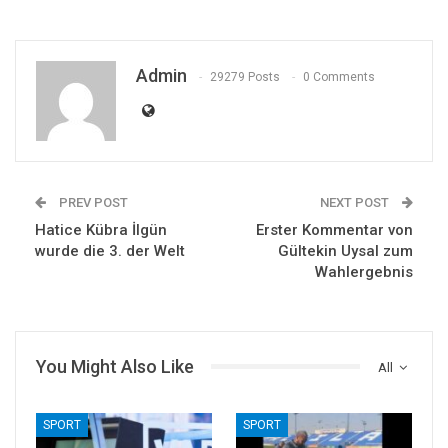
Admin
29279 Posts
0 Comments
PREV POST
NEXT POST
Hatice Kübra İlgün
Erster Kommentar von
wurde die 3. der Welt
Gültekin Uysal zum
Wahlergebnis
You Might Also Like
All
SPORT
SPORT