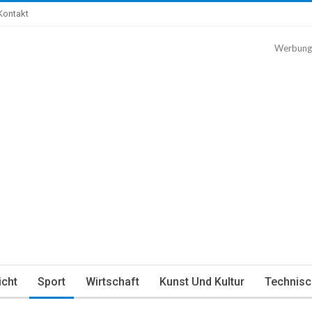
Kontakt
Werbung
icht
Sport
Wirtschaft
Kunst Und Kultur
Technisc