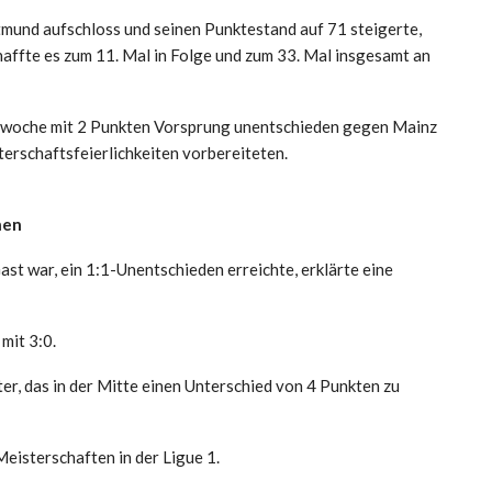
mund aufschloss und seinen Punktestand auf 71 steigerte,
haffte es zum 11. Mal in Folge und zum 33. Mal insgesamt an
gawoche mit 2 Punkten Vorsprung unentschieden gegen Mainz
terschaftsfeierlichkeiten vorbereiteten.
nen
ast war, ein 1:1-Unentschieden erreichte, erklärte eine
mit 3:0.
r, das in der Mitte einen Unterschied von 4 Punkten zu
eisterschaften in der Ligue 1.