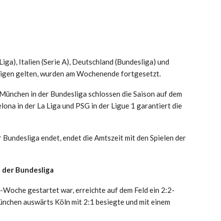
Liga), Italien (Serie A), Deutschland (Bundesliga) und
lligen gelten, wurden am Wochenende fortgesetzt.
München in der Bundesliga schlossen die Saison auf dem
elona in der La Liga und PSG in der Ligue 1 garantiert die
 Bundesliga endet, endet die Amtszeit mit den Spielen der
 der Bundesliga
-Woche gestartet war, erreichte auf dem Feld ein 2:2-
chen auswärts Köln mit 2:1 besiegte und mit einem