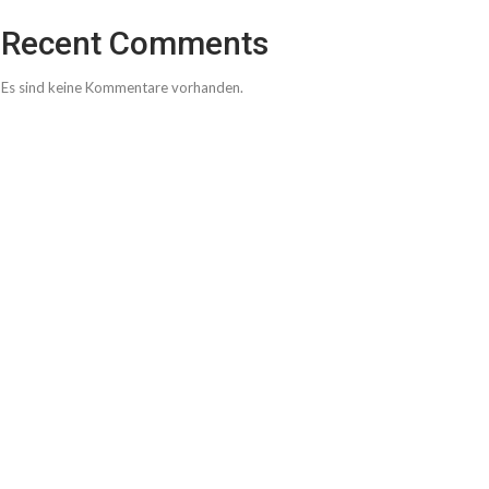
Recent Comments
Es sind keine Kommentare vorhanden.