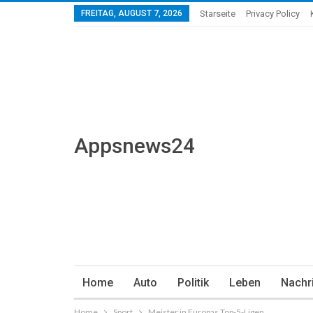
FREITAG, AUGUST 7, 2026
Starseite
Privacy Policy
Appsnews24
Home
Auto
Politik
Leben
Nachr
Home
Sport
Meister in Europas Top-5-Ligen