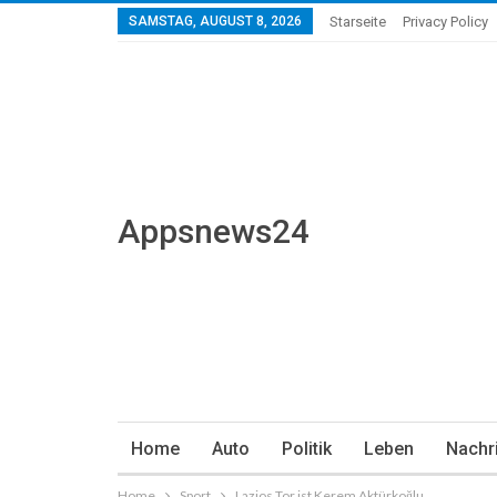
SAMSTAG, AUGUST 8, 2026
Starseite
Privacy Policy
Appsnews24
Home
Auto
Politik
Leben
Nachr
Home
Sport
Lazios Tor ist Kerem Aktürkoğlu