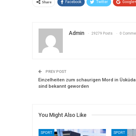
Share
Facebook
Twitter
Google
Admin
29279 Posts
0 Comme
PREV POST
Einzelheiten zum schaurigen Mord in Üsküda
sind bekannt geworden
You Might Also Like
SPORT
SPORT