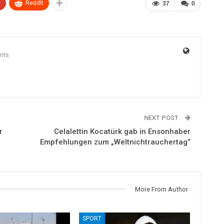
+
ReddIt
37
0
nts
NEXT POST
r
Celalettin Kocatürk gab in Ensonhaber
Empfehlungen zum „Weltnichtrauchertag“
More From Author
SPORT