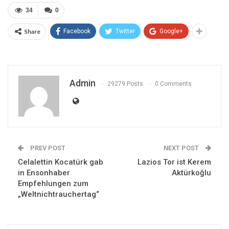
34
0
Share
Facebook
Twitter
Google+
Admin
29279 Posts
0 Comments
PREV POST
NEXT POST
Celalettin Kocatürk gab
Lazios Tor ist Kerem
in Ensonhaber
Aktürkoğlu
Empfehlungen zum
„Weltnichtrauchertag“