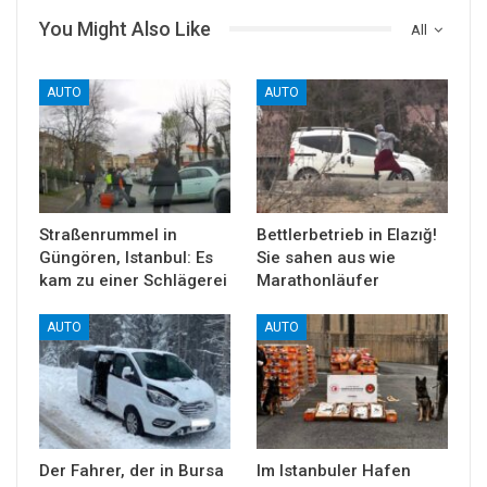
You Might Also Like
All
AUTO
AUTO
Straßenrummel in
Bettlerbetrieb in Elazığ!
Güngören, Istanbul: Es
Sie sahen aus wie
kam zu einer Schlägerei
Marathonläufer
AUTO
AUTO
Der Fahrer, der in Bursa
Im Istanbuler Hafen