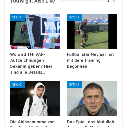
You Might Also Like
All
SPORT
SPORT
Wo wird TFF VAR-
Fußballstar Neymar hat
Aufzeichnungen
mit dem Training
bekannt geben? Hier
begonnen
sind alle Details…
SPORT
SPORT
Die Ablösesumme von
Das Spiel, das Abdullah