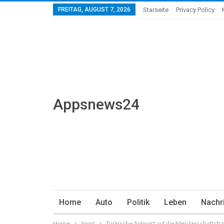
FREITAG, AUGUST 7, 2026
Starseite
Privacy Policy
Appsnews24
Home
Auto
Politik
Leben
Nachr
Home
Sport
Türkische Antwort auf die Meisterschaftsfr