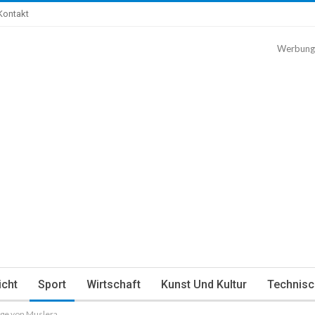
Kontakt
Werbung
icht
Sport
Wirtschaft
Kunst Und Kultur
Technisc
age von Muslera