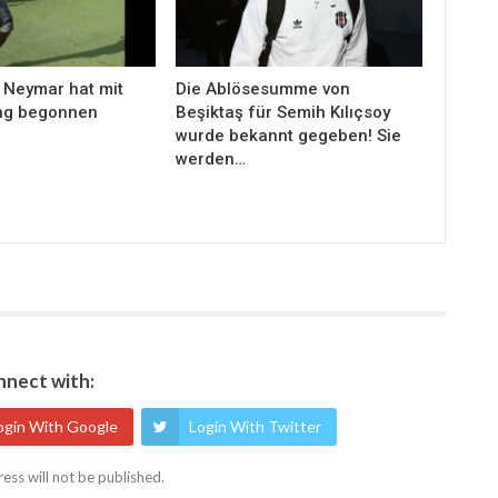
 Neymar hat mit
Die Ablösesumme von
ng begonnen
Beşiktaş für Semih Kılıçsoy
wurde bekannt gegeben! Sie
werden…
nect with:
ogin With Google
Login With Twitter
ess will not be published.