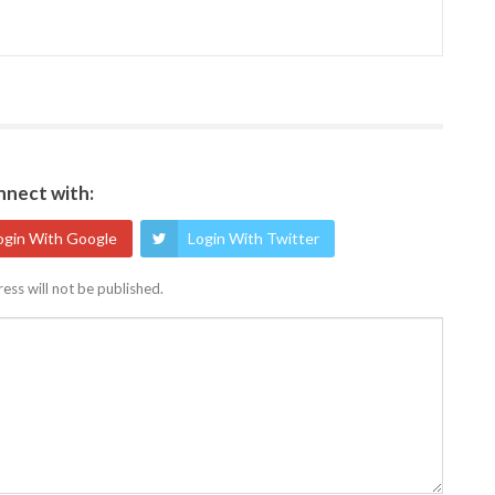
nect with:
ogin With Google
Login With Twitter
ess will not be published.