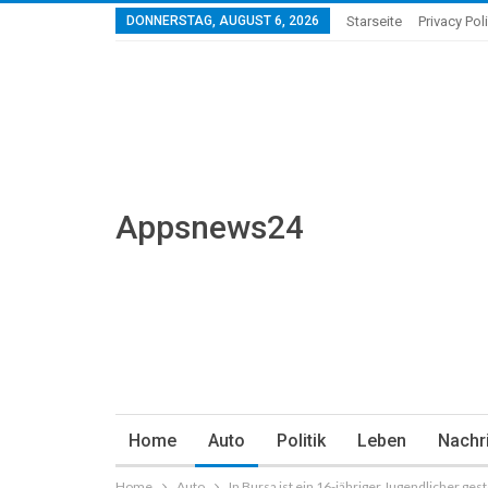
DONNERSTAG, AUGUST 6, 2026
Starseite
Privacy Pol
Appsnews24
Home
Auto
Politik
Leben
Nachr
Home
Auto
In Bursa ist ein 16-jähriger Jugendlicher ge