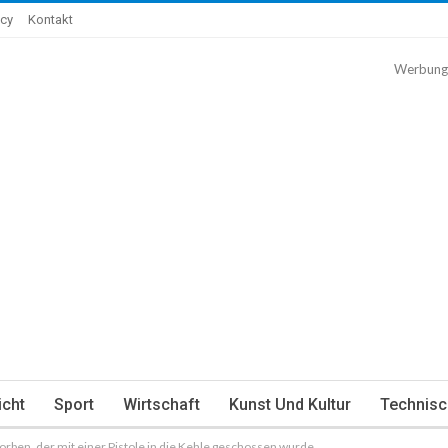
icy
Kontakt
Werbung
icht
Sport
Wirtschaft
Kunst Und Kultur
Technisc
storben, der mit einer Pistole in die Kehle geschossen wurde