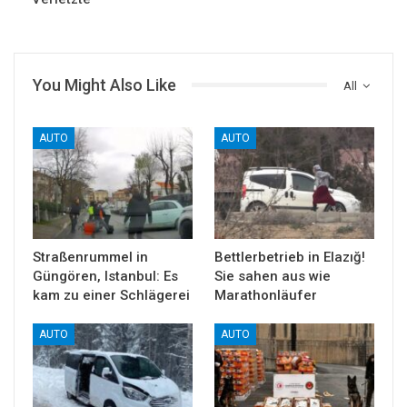
You Might Also Like
All
AUTO
AUTO
Straßenrummel in
Bettlerbetrieb in Elazığ!
Güngören, Istanbul: Es
Sie sahen aus wie
kam zu einer Schlägerei
Marathonläufer
AUTO
AUTO