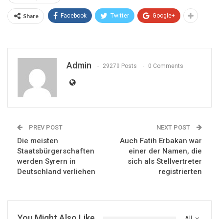
Share
Facebook
Twitter
Google+
Admin
29279 Posts
0 Comments
PREV POST
NEXT POST
Die meisten
Auch Fatih Erbakan war
Staatsbürgerschaften
einer der Namen, die
werden Syrern in
sich als Stellvertreter
Deutschland verliehen
registrierten
You Might Also Like
All