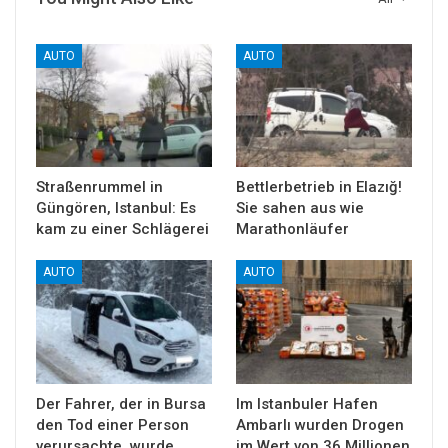
AUTO
AUTO
Straßenrummel in
Bettlerbetrieb in Elazığ!
Güngören, Istanbul: Es
Sie sahen aus wie
kam zu einer Schlägerei
Marathonläufer
AUTO
AUTO
Der Fahrer, der in Bursa
Im Istanbuler Hafen
den Tod einer Person
Ambarlı wurden Drogen
verursachte, wurde
im Wert von 36 Millionen