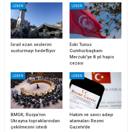
LEBEN
LEBEN
İsrail ezan seslerini
Eski Tunus
susturmayı hedefliyor
Cumhurbaşkanı
Merzuki’ye 8 yıl hapis
cezası
LEBEN
LEBEN
BMGK, Rusya’nın
Hakim ve savcı adayı
Ukrayna topraklarından
atamaları Resmi
çekilmesini istedi
Gazete’de