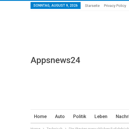
SONNTAG, AUGUST 9, 2026
Starseite
Privacy Policy
Appsnews24
Home
Auto
Politik
Leben
Nachr
Home
Technisch
Die ältesten menschlichen Fußabdrück