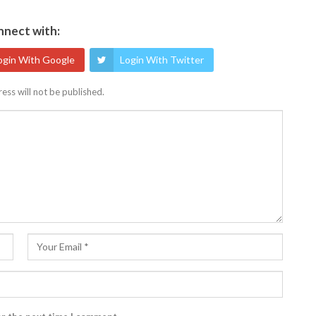
nect with:
ogin With Google
Login With Twitter
ess will not be published.