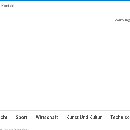
Kontakt
Werbung
icht
Sport
Wirtschaft
Kunst Und Kultur
Technisc
e der Welt entdeckt