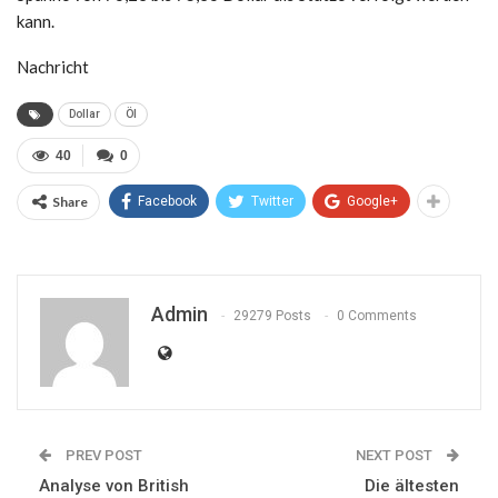
kann.
Nachricht
Dollar
Öl
40
0
Share
Facebook
Twitter
Google+
Admin
29279 Posts
0 Comments
PREV POST
NEXT POST
Analyse von British
Die ältesten