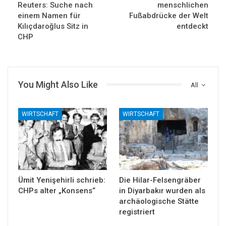
Reuters: Suche nach
menschlichen
einem Namen für
Fußabdrücke der Welt
Kılıçdaroğlus Sitz in
entdeckt
CHP
You Might Also Like
All
WIRTSCHAFT
WIRTSCHAFT
Ümit Yenişehirli schrieb:
Die Hilar-Felsengräber
CHPs alter „Konsens“
in Diyarbakır wurden als
archäologische Stätte
registriert