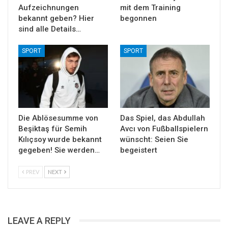
Aufzeichnungen
mit dem Training
bekannt geben? Hier
begonnen
sind alle Details…
SPORT
SPORT
Die Ablösesumme von
Das Spiel, das Abdullah
Beşiktaş für Semih
Avcı von Fußballspielern
Kılıçsoy wurde bekannt
wünscht: Seien Sie
gegeben! Sie werden…
begeistert
PREV
NEXT
LEAVE A REPLY