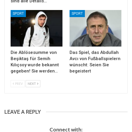
sind alle Details…
SPORT
SPORT
Die Ablösesumme von
Das Spiel, das Abdullah
Beşiktaş für Semih
Avcı von Fußballspielern
Kılıçsoy wurde bekannt
wünscht: Seien Sie
gegeben! Sie werden…
begeistert
PREV
NEXT
LEAVE A REPLY
Connect with: