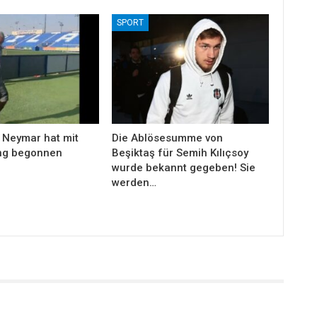
SPORT
 Neymar hat mit
Die Ablösesumme von
ng begonnen
Beşiktaş für Semih Kılıçsoy
wurde bekannt gegeben! Sie
werden…