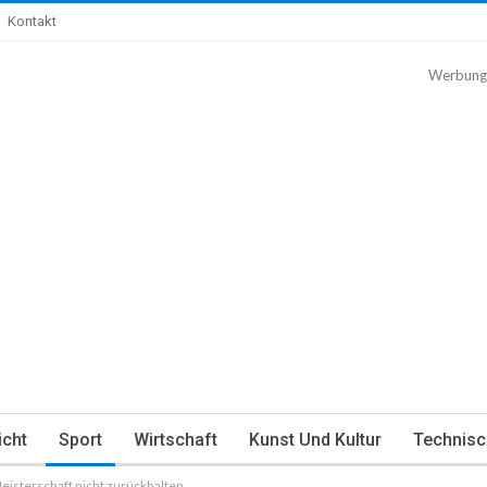
Kontakt
Werbung
icht
Sport
Wirtschaft
Kunst Und Kultur
Technisc
eisterschaft nicht zurückhalten