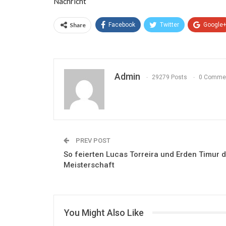
Nachricht
Share
Facebook
Twitter
Google
Admin
29279 Posts
0 Comme
PREV POST
So feierten Lucas Torreira und Erden Timur d
Meisterschaft
You Might Also Like