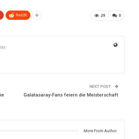
+
ReddIt
29
0
nts
NEXT POST
ie
Galatasaray-Fans feiern die Meisterschaft
More From Author