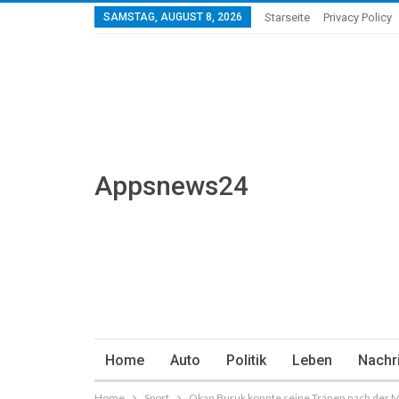
SAMSTAG, AUGUST 8, 2026
Starseite
Privacy Policy
Appsnews24
Home
Auto
Politik
Leben
Nachr
Home
Sport
Okan Buruk konnte seine Tränen nach der M