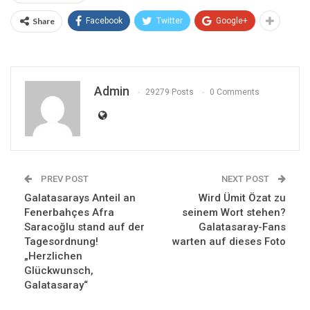
Share
Facebook
Twitter
Google+
Admin
29279 Posts
0 Comments
PREV POST
NEXT POST
Galatasarays Anteil an
Wird Ümit Özat zu
Fenerbahçes Afra
seinem Wort stehen?
Saracoğlu stand auf der
Galatasaray-Fans
Tagesordnung!
warten auf dieses Foto
„Herzlichen
Glückwunsch,
Galatasaray“