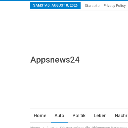
SAMSTAG, AUGUST 8, 2026
Starseite
Privacy Policy
Appsnews24
Home
Auto
Politik
Leben
Nachr
Home
Auto
Schauer zeigten die Wirkung von Starkregen