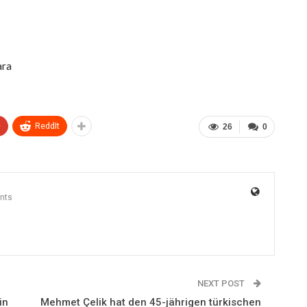
ara
+
ReddIt
26
0
nts
NEXT POST
in
Mehmet Çelik hat den 45-jährigen türkischen