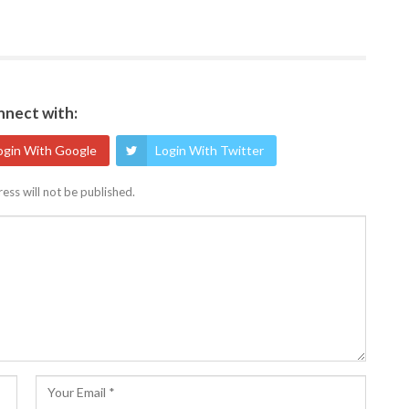
nect with:
ogin With Google
Login With Twitter
ess will not be published.