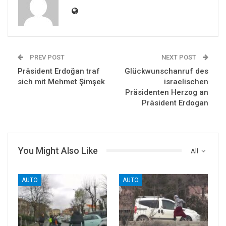
PREV POST
NEXT POST
Präsident Erdoğan traf
Glückwunschanruf des
sich mit Mehmet Şimşek
israelischen
Präsidenten Herzog an
Präsident Erdogan
You Might Also Like
All
AUTO
AUTO