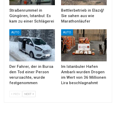
Straßenrummel in
Bettlerbetrieb in Elazığ!
Güngören, Istanbul: Es
Sie sahen aus wie
kam zu einer Schlägerei
Marathonläufer
AUTO
AUTO
Der Fahrer, der in Bursa
Im Istanbuler Hafen
den Tod einer Person
Ambarlı wurden Drogen
verursachte, wurde
im Wert von 36 Millionen
festgenommen
Lira beschlagnahmt
PREV
NEXT