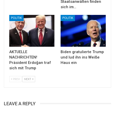
Staatsanwälten finden
sich im…
POLITIK
POLITIK
AKTUELLE
Biden gratulierte Trump
NACHRICHTEN!
und lud ihn ins Weiße
Präsident Erdoğan traf
Haus ein
sich mit Trump
PREV
NEXT
LEAVE A REPLY