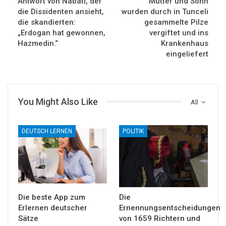
Antwort von Nabati, der
Mutter und Sohn
die Dissidenten ansieht,
wurden durch in Tunceli
die skandierten:
gesammelte Pilze
„Erdogan hat gewonnen,
vergiftet und ins
Hazmedin.“
Krankenhaus
eingeliefert
You Might Also Like
All
DEUTSCH LERNEN
POLITIK
Die beste App zum
Die
Erlernen deutscher
Ernennungsentscheidungen
Sätze
von 1659 Richtern und