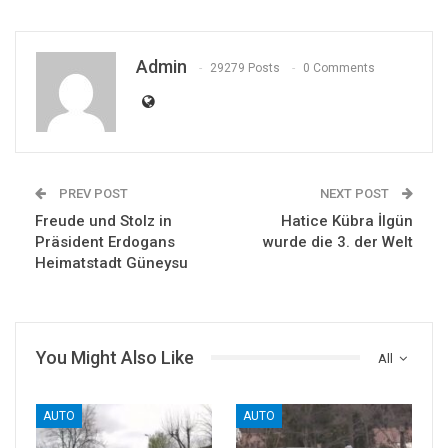
Admin
29279 Posts
0 Comments
PREV POST
NEXT POST
Freude und Stolz in
Hatice Kübra İlgün
Präsident Erdogans
wurde die 3. der Welt
Heimatstadt Güneysu
You Might Also Like
All
AUTO
AUTO