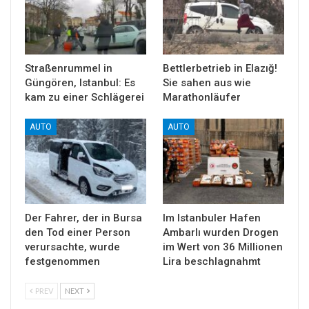
Straßenrummel in
Bettlerbetrieb in Elazığ!
Güngören, Istanbul: Es
Sie sahen aus wie
kam zu einer Schlägerei
Marathonläufer
AUTO
AUTO
Der Fahrer, der in Bursa
Im Istanbuler Hafen
den Tod einer Person
Ambarlı wurden Drogen
verursachte, wurde
im Wert von 36 Millionen
festgenommen
Lira beschlagnahmt
PREV
NEXT