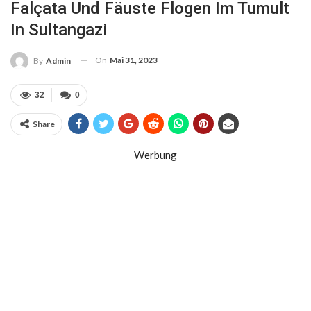
Falçata Und Fäuste Flogen Im Tumult
In Sultangazi
On
Mai 31, 2023
By
Admin
32
0
Share
Werbung