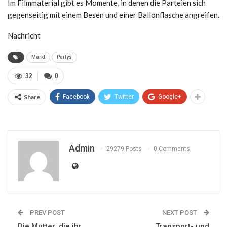
Im Filmmaterial gibt es Momente, in denen die Parteien sich
gegenseitig mit einem Besen und einer Ballonflasche angreifen.
Nachricht
Markt
Partys
32
0
Share
Facebook
Twitter
Google+
Admin
29279 Posts
0 Comments
PREV POST
NEXT POST
Die Mutter, die ihr
Transport- und