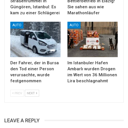
Straßenrummel in
Bettlerbetrieb in Elazığ!
Güngören, Istanbul: Es
Sie sahen aus wie
kam zu einer Schlägerei
Marathonläufer
AUTO
AUTO
Der Fahrer, der in Bursa
Im Istanbuler Hafen
den Tod einer Person
Ambarlı wurden Drogen
verursachte, wurde
im Wert von 36 Millionen
festgenommen
Lira beschlagnahmt
PREV
NEXT
LEAVE A REPLY