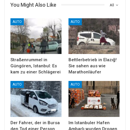
You Might Also Like
All
AUTO
AUTO
Straßenrummel in
Bettlerbetrieb in Elazığ!
Güngören, Istanbul: Es
Sie sahen aus wie
kam zu einer Schlägerei
Marathonläufer
AUTO
AUTO
Der Fahrer, der in Bursa
Im Istanbuler Hafen
den Tod einer Person
Ambarlı wurden Drogen