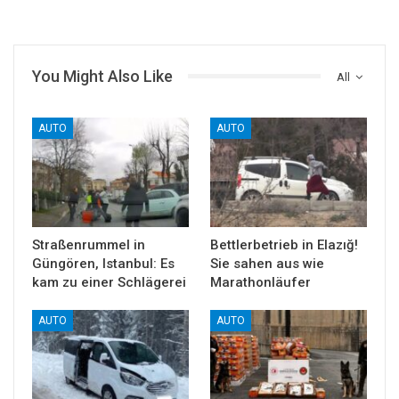
You Might Also Like
All
AUTO
AUTO
Straßenrummel in
Bettlerbetrieb in Elazığ!
Güngören, Istanbul: Es
Sie sahen aus wie
kam zu einer Schlägerei
Marathonläufer
AUTO
AUTO