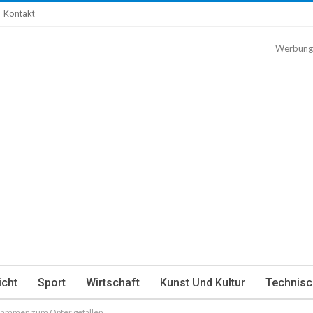
Kontakt
Werbung
icht
Sport
Wirtschaft
Kunst Und Kultur
Technisc
 Flammen zum Opfer gefallen