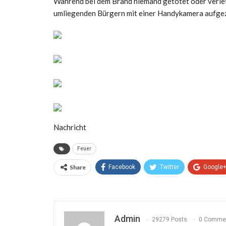
Während bei dem Brand niemand getötet oder verle
umliegenden Bürgern mit einer Handykamera aufgez
Nachricht
Feuer
Share
Facebook
Twitter
Google
Admin
29279 Posts
0 Comme