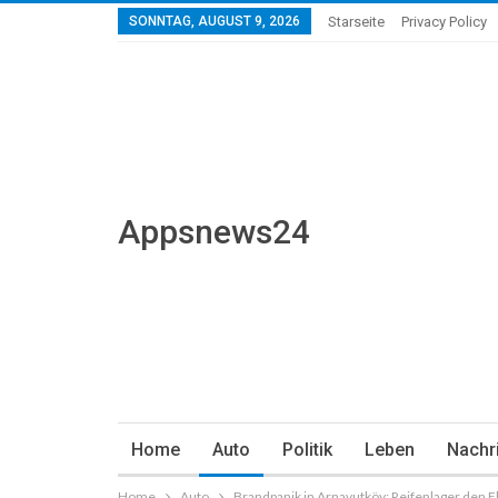
SONNTAG, AUGUST 9, 2026
Starseite
Privacy Policy
Appsnews24
Home
Auto
Politik
Leben
Nachr
Home
Auto
Brandpanik in Arnavutköy: Reifenlager den