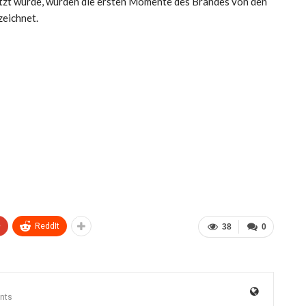
tzt wurde, wurden die ersten Momente des Brandes von den
eichnet.
+
ReddIt
38
0
nts