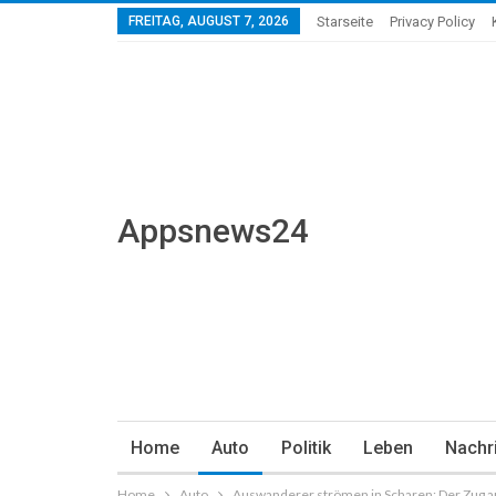
FREITAG, AUGUST 7, 2026
Starseite
Privacy Policy
Appsnews24
Home
Auto
Politik
Leben
Nachr
Home
Auto
Auswanderer strömen in Scharen: Der Zug aus