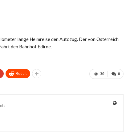
ilometer lange Heimreise den Autozug. Der von Österreich
Fahrt den Bahnhof Edirne.
+
ReddIt
30
0
nts