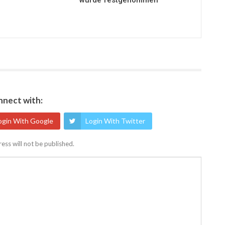
wurde festgenommen
nect with:
ogin With Google
Login With Twitter
ess will not be published.