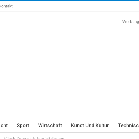
Kontakt
Werbung
icht
Sport
Wirtschaft
Kunst Und Kultur
Technisc
 Villach, Österreich, kam in Edirne an