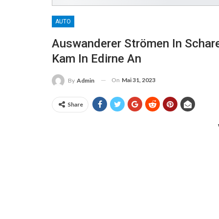
AUTO
Auswanderer Strömen In Scharen
Kam In Edirne An
On
Mai 31, 2023
By
Admin
Share