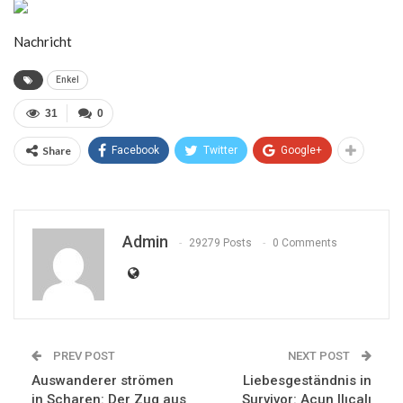
Nachricht
Enkel
31
0
Share
Facebook
Twitter
Google+
Admin
29279 Posts
0 Comments
PREV POST
NEXT POST
Auswanderer strömen
Liebesgeständnis in
in Scharen: Der Zug aus
Survivor: Acun Ilıcalı