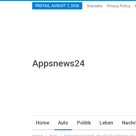
FREITAG, AUGUST 7, 2026
Starseite
Privacy Policy
Appsnews24
Home
Auto
Politik
Leben
Nachr
Home
Auto
Antwort von Nabati, der die Dissidenten ans