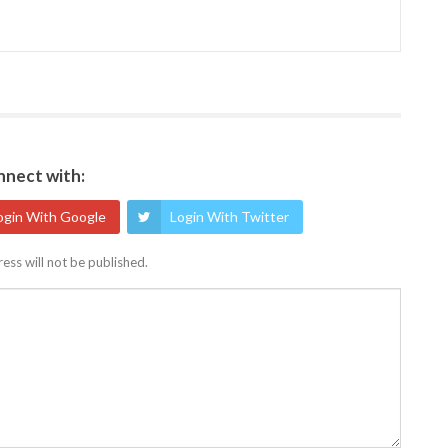
nect with:
ogin With Google
Login With Twitter
ess will not be published.