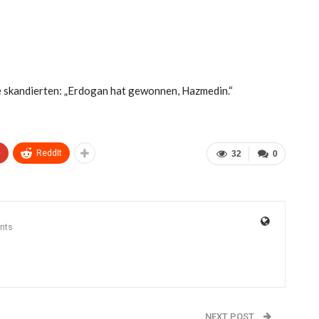
ie skandierten: „Erdogan hat gewonnen, Hazmedin.“
+
ReddIt
32
0
nts
NEXT POST