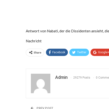
Antwort von Nabati, der die Dissidenten ansieht, d
Nachricht
Share
Facebook
Twitter
Google
Admin
29279 Posts
0 Comme
PREV POST