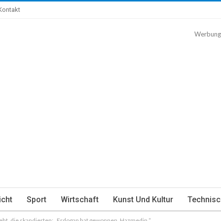
Kontakt
Werbung
icht
Sport
Wirtschaft
Kunst Und Kultur
Technisc
ieht, die skandierten: „Erdogan hat gewonnen, Hazmedin.“