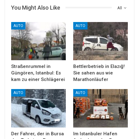
You Might Also Like
All
AUTO
AUTO
Straßenrummel in
Bettlerbetrieb in Elazığ!
Güngören, Istanbul: Es
Sie sahen aus wie
kam zu einer Schlägerei
Marathonläufer
AUTO
AUTO
Der Fahrer, der in Bursa
Im Istanbuler Hafen