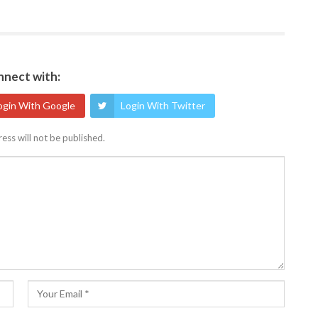
nect with:
ogin With Google
Login With Twitter
ess will not be published.