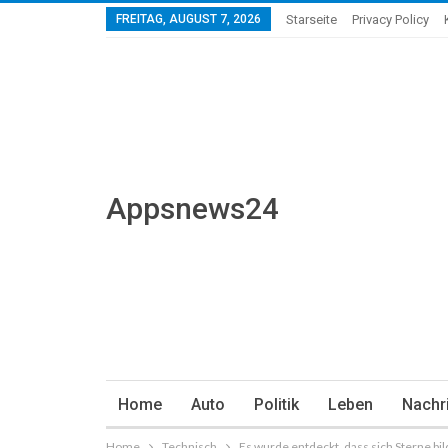
FREITAG, AUGUST 7, 2026
Starseite
Privacy Policy
Appsnews24
Home
Auto
Politik
Leben
Nachr
Home
Technisch
Es wurde entdeckt, dass sich Sterne bil