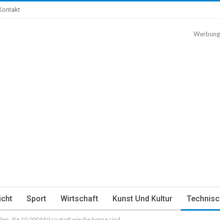
Kontakt
Werbung
icht
Sport
Wirtschaft
Kunst Und Kultur
Technisc
den, die 10.000 Mal so groß wie die Sonne sind