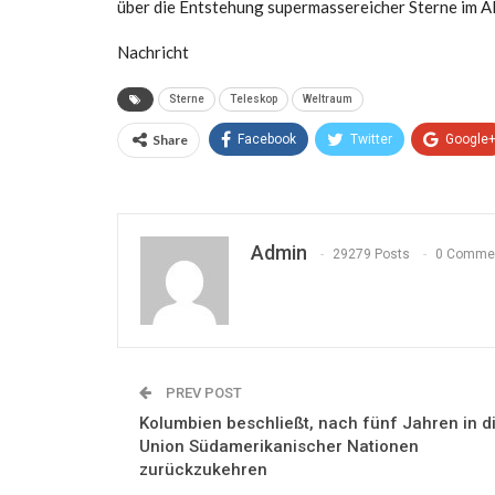
über die Entstehung supermassereicher Sterne im A
Nachricht
Sterne
Teleskop
Weltraum
Share
Facebook
Twitter
Google
Admin
29279 Posts
0 Comme
PREV POST
Kolumbien beschließt, nach fünf Jahren in d
Union Südamerikanischer Nationen
zurückzukehren