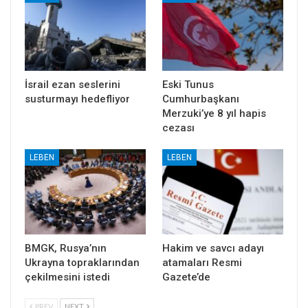
İsrail ezan seslerini
Eski Tunus
susturmayı hedefliyor
Cumhurbaşkanı
Merzuki’ye 8 yıl hapis
cezası
LEBEN
LEBEN
BMGK, Rusya’nın
Hakim ve savcı adayı
Ukrayna topraklarından
atamaları Resmi
çekilmesini istedi
Gazete’de
PREV
NEXT