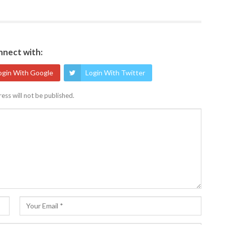
nect with:
ogin With Google
Login With Twitter
ess will not be published.