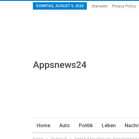
SONNTAG, AUGUST 9, 2026
Starseite
Privacy Policy
Appsnews24
Home
Auto
Politik
Leben
Nachr
Home
Technisch
Apple hat beschlossen, die kostenlose 