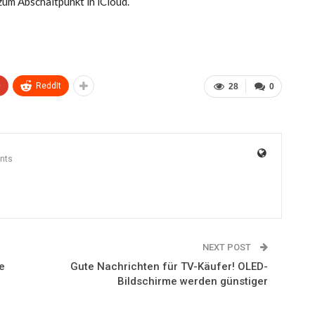
zum Abschaltpunkt in iCloud.
+
ReddIt
28
0
nts
NEXT POST
e
Gute Nachrichten für TV-Käufer! OLED-
Bildschirme werden günstiger