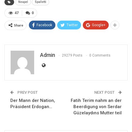
Neapel
Spalletti
47
0
Share
Facebook
Twitter
Google+
Admin
29279 Posts
0 Comments
PREV POST
NEXT POST
Der Mann der Nation,
Fatih Terim nahm an der
Präsident Erdogan…
Beerdigung von Serdar
Güzelaydıns Mutter teil