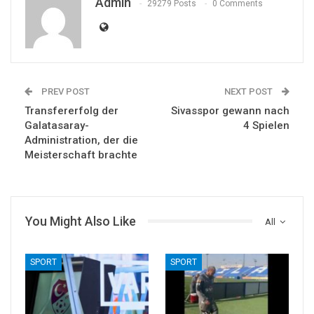
Admin
29279 Posts
0 Comments
PREV POST
NEXT POST
Transfererfolg der
Sivasspor gewann nach
Galatasaray-
4 Spielen
Administration, der die
Meisterschaft brachte
You Might Also Like
All
SPORT
SPORT