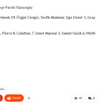
şe Parıltı Yazıcıoğlu
 Manek 19, Özgür Cengiz, Tevfik Akdamar, Ege Demir 1, Gray
Pierre 8, Calathes 7, İsmet Akpınar 2, Samet Geyik 6, Melih
ofas
+
ReddIt
47
0