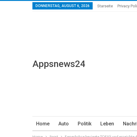
DONNERSTAG, AUGUST 6, 2026
Starseite
Privacy Pol
Appsnews24
Home
Auto
Politik
Leben
Nachr
Home
Sport
Fenerbahçe besiegte TOFAŞ und erreichte da