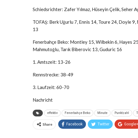
Schiedsrichter: Zafer Yılmaz, Hüseyin Çelik, Seher Ay
TOFAŞ: Berk Uğurlu 7, Ennis 14, Toure 24, Doyle 9,
13
Fenerbahçe Beko: Montley 15, Wilbekin 6, Hayes 25, 
Mahmutoğlu, Tarık Biberovic 13, Guduric 16
1. Amtszeit: 13-26
Rennstrecke: 38-49
3. Laufzeit: 60-70
Nachricht
effektiv
Fenerbahçe Beko
Minute
Punktzahl
T
Share
Facebook
Twitter
Google