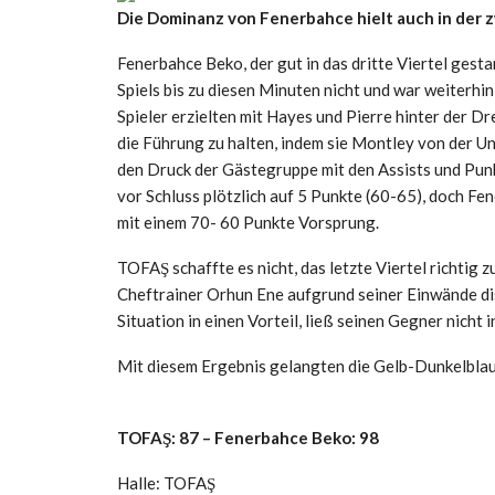
Die Dominanz von Fenerbahce hielt auch in der 
Fenerbahce Beko, der gut in das dritte Viertel gesta
Spiels bis zu diesen Minuten nicht und war weiterhi
Spieler erzielten mit Hayes und Pierre hinter der Dr
die Führung zu halten, indem sie Montley von der U
den Druck der Gästegruppe mit den Assists und Pun
vor Schluss plötzlich auf 5 Punkte (60-65), doch Fe
mit einem 70- 60 Punkte Vorsprung.
TOFAŞ schaffte es nicht, das letzte Viertel richtig 
Cheftrainer Orhun Ene aufgrund seiner Einwände di
Situation in einen Vorteil, ließ seinen Gegner nich
Mit diesem Ergebnis gelangten die Gelb-Dunkelblauen
TOFAŞ: 87 – Fenerbahce Beko: 98
Halle: TOFAŞ