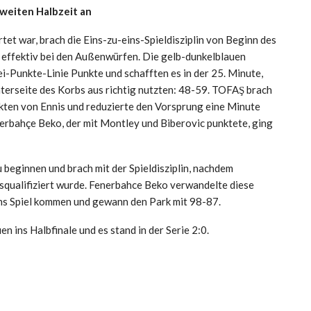
zweiten Halbzeit an
rtet war, brach die Eins-zu-eins-Spieldisziplin von Beginn des
n effektiv bei den Außenwürfen. Die gelb-dunkelblauen
ei-Punkte-Linie Punkte und schafften es in der 25. Minute,
nterseite des Korbs aus richtig nutzten: 48-59. TOFAŞ brach
kten von Ennis und reduzierte den Vorsprung eine Minute
nerbahçe Beko, der mit Montley und Biberovic punktete, ging
zu beginnen und brach mit der Spieldisziplin, nachdem
squalifiziert wurde. Fenerbahce Beko verwandelte diese
t ins Spiel kommen und gewann den Park mit 98-87.
 ins Halbfinale und es stand in der Serie 2:0.