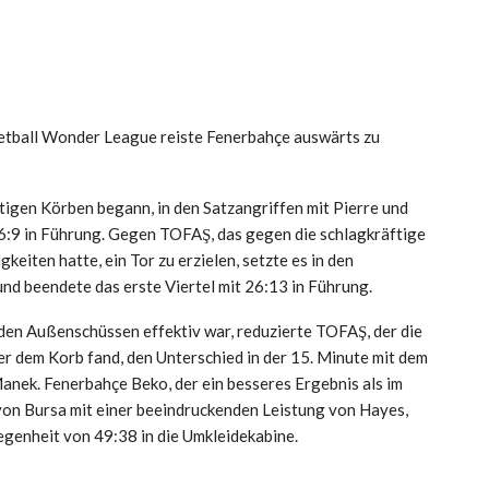
sketball Wonder League reiste Fenerbahçe auswärts zu
itigen Körben begann, in den Satzangriffen mit Pierre und
 16:9 in Führung. Gegen TOFAŞ, das gegen die schlagkräftige
iten hatte, ein Tor zu erzielen, setzte es in den
und beendete das erste Viertel mit 26:13 in Führung.
 den Außenschüssen effektiv war, reduzierte TOFAŞ, der die
er dem Korb fand, den Unterschied in der 15. Minute mit dem
Manek. Fenerbahçe Beko, der ein besseres Ergebnis als im
r von Bursa mit einer beeindruckenden Leistung von Hayes,
egenheit von 49:38 in die Umkleidekabine.