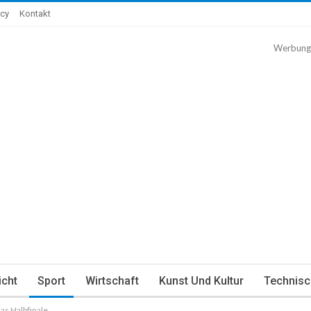
icy
Kontakt
Werbung
icht
Sport
Wirtschaft
Kunst Und Kultur
Technisc
s Halbfinale.