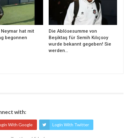
 Neymar hat mit
Die Ablösesumme von
ng begonnen
Beşiktaş für Semih Kılıçsoy
wurde bekannt gegeben! Sie
werden…
nect with:
ogin With Google
Login With Twitter