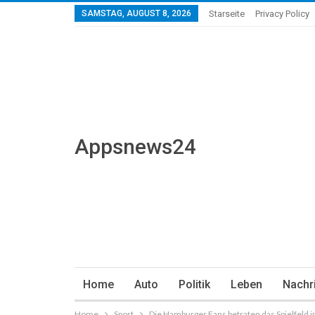
SAMSTAG, AUGUST 8, 2026
Starseite
Privacy Policy
Appsnews24
Home
Auto
Politik
Leben
Nachr
Home
Sport
Die Hamburger Fans betraten das Spielfeld i