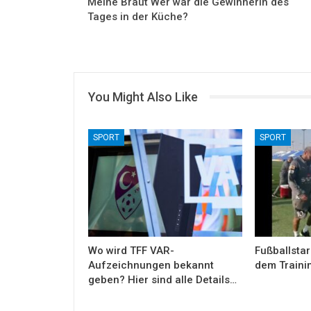
Meine Braut Wer war die Gewinnerin des
Tages in der Küche?
You Might Also Like
SPORT
SPORT
Wo wird TFF VAR-
Fußballstar
Aufzeichnungen bekannt
dem Traini
geben? Hier sind alle Details…