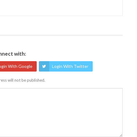
nect with:
ogin With Google
Login With Twitter
ess will not be published.