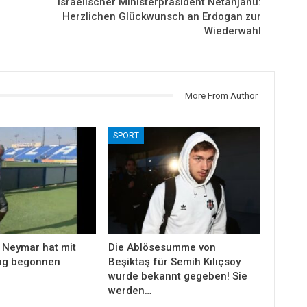
Israelischer Ministerpräsident Netanjahu:
Herzlichen Glückwunsch an Erdogan zur
Wiederwahl
More From Author
SPORT
 Neymar hat mit
Die Ablösesumme von
ng begonnen
Beşiktaş für Semih Kılıçsoy
wurde bekannt gegeben! Sie
werden…