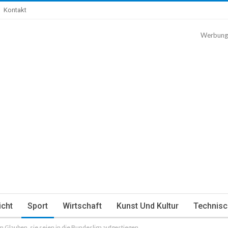
Kontakt
Werbung
icht
Sport
Wirtschaft
Kunst Und Kultur
Technisc
m Glauben, sie seien in die Bundesliga aufgestiegen