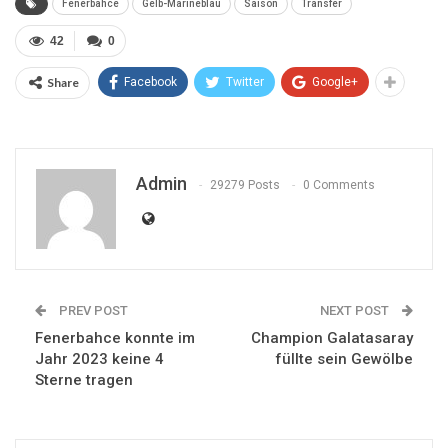
Fenerbahce
Gelb-Marineblau
Saison
Transfer
42
0
Share
Facebook
Twitter
Google+
Admin
29279 Posts
0 Comments
PREV POST
NEXT POST
Fenerbahce konnte im
Champion Galatasaray
Jahr 2023 keine 4
füllte sein Gewölbe
Sterne tragen