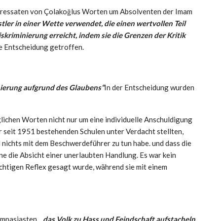
n Adressaten von Çolakoğlus Worten um Absolventen der Imam
tler in einer Wette verwendet, die einen wertvollen Teil
skriminierung erreicht, indem sie die Grenzen der Kritik
e Entscheidung getroffen.
nierung aufgrund des Glaubens“
In der Entscheidung wurden
aglichen Worten nicht nur um eine individuelle Anschuldigung
r seit 1951 bestehenden Schulen unter Verdacht stellten,
l nichts mit dem Beschwerdeführer zu tun habe. und dass die
ne die Absicht einer unerlaubten Handlung. Es war kein
lüchtigen Reflex gesagt wurde, während sie mit einem
ymnasiasten.
„das Volk zu Hass und Feindschaft aufstacheln