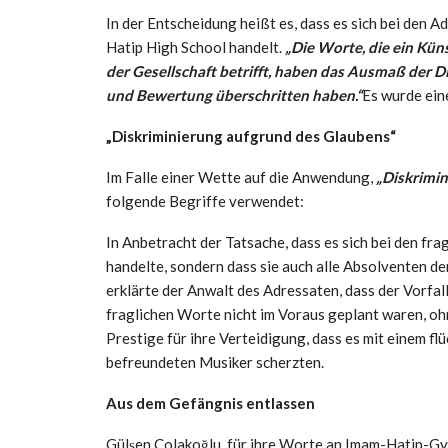
In der Entscheidung heißt es, dass es sich bei de
Hatip High School handelt.
„Die Worte, die ein Küns
der Gesellschaft betrifft, haben das Ausmaß der Di
und Bewertung überschritten haben.“
Es wurde ein
„Diskriminierung aufgrund des Glaubens“
Im Falle einer Wette auf die Anwendung,
„Diskrimi
folgende Begriffe verwendet:
In Anbetracht der Tatsache, dass es sich bei den fr
handelte, sondern dass sie auch alle Absolventen de
erklärte der Anwalt des Adressaten, dass der Vorfal
fraglichen Worte nicht im Voraus geplant waren, oh
Prestige für ihre Verteidigung, dass es mit einem f
befreundeten Musiker scherzten.
Aus dem Gefängnis entlassen
Gülşen Çolakoğlu, für ihre Worte an Imam-Hatip-G