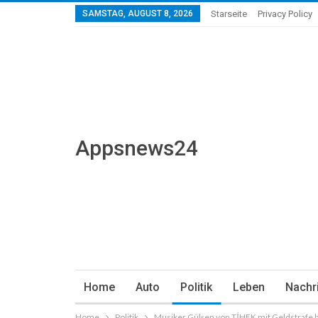
SAMSTAG, AUGUST 8, 2026
Starseite
Privacy Policy
Appsnews24
Home
Auto
Politik
Leben
Nachr
Home
Politik
Musiker Gülşen von TİHEK mit Geldstrafe b