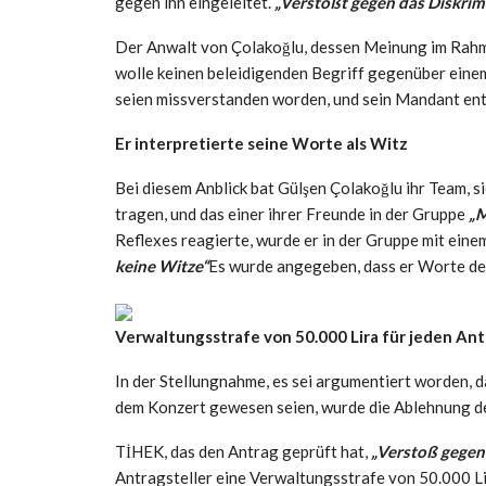
gegen ihn eingeleitet.
„Verstößt gegen das Diskrim
Der Anwalt von Çolakoğlu, dessen Meinung im Rahme
wolle keinen beleidigenden Begriff gegenüber einem
seien missverstanden worden, und sein Mandant ents
Er interpretierte seine Worte als Witz
Bei diesem Anblick bat Gülşen Çolakoğlu ihr Team, s
tragen, und das einer ihrer Freunde in der Gruppe
„M
Reflexes reagierte, wurde er in der Gruppe mit ein
keine Witze“
Es wurde angegeben, dass er Worte de
Verwaltungsstrafe von 50.000 Lira für jeden Ant
In der Stellungnahme, es sei argumentiert worden, d
dem Konzert gewesen seien, wurde die Ablehnung d
TİHEK, das den Antrag geprüft hat,
„Verstoß gegen
Antragsteller eine Verwaltungsstrafe von 50.000 L