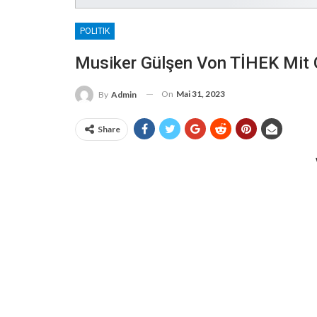
POLITIK
Musiker Gülşen Von TİHEK Mit 
On
Mai 31, 2023
By
Admin
Share