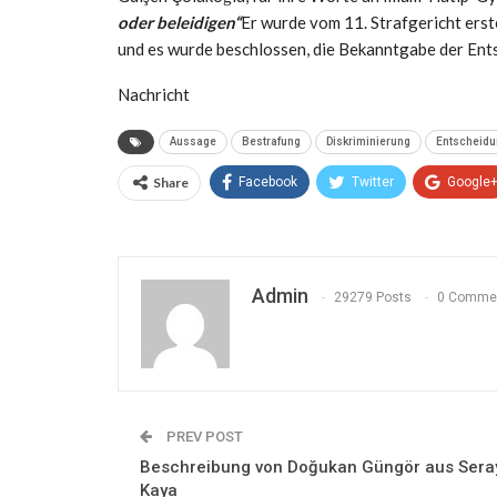
oder beleidigen“
Er wurde vom 11. Strafgericht erst
und es wurde beschlossen, die Bekanntgabe der Ents
Nachricht
Aussage
Bestrafung
Diskriminierung
Entscheidu
Share
Facebook
Twitter
Google
Admin
29279 Posts
0 Comme
PREV POST
Beschreibung von Doğukan Güngör aus Sera
Kaya