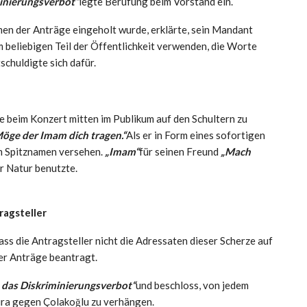
inierungsverbot“
legte Berufung beim Vorstand ein.
n der Anträge eingeholt wurde, erklärte, sein Mandant
 beliebigen Teil der Öffentlichkeit verwenden, die Worte
chuldigte sich dafür.
ie beim Konzert mitten im Publikum auf den Schultern zu
öge der Imam dich tragen.“
Als er in Form eines sofortigen
em Spitznamen versehen.
„Imam“
für seinen Freund
„Mach
r Natur benutzte.
ragsteller
ass die Antragsteller nicht die Adressaten dieser Scherze auf
er Anträge beantragt.
 das Diskriminierungsverbot“
und beschloss, von jedem
ira gegen Çolakoğlu zu verhängen.