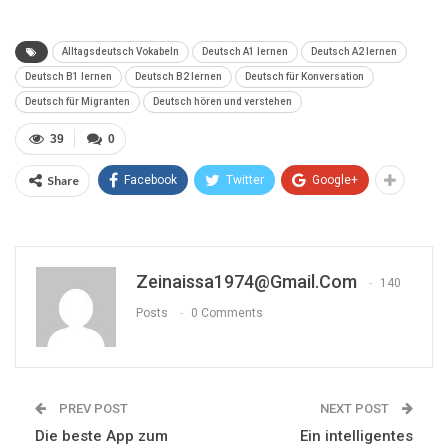
Alltagsdeutsch Vokabeln
Deutsch A1 lernen
Deutsch A2 lernen
Deutsch B1 lernen
Deutsch B2 lernen
Deutsch für Konversation
Deutsch für Migranten
Deutsch hören und verstehen
39
0
Share
Facebook
Twitter
Google+
Zeinaissa1974@gmail.com
140
Posts
0 Comments
PREV POST
NEXT POST
Die beste App zum
Ein intelligentes