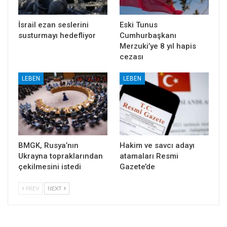
İsrail ezan seslerini
Eski Tunus
susturmayı hedefliyor
Cumhurbaşkanı
Merzuki’ye 8 yıl hapis
cezası
LEBEN
LEBEN
BMGK, Rusya’nın
Hakim ve savcı adayı
Ukrayna topraklarından
atamaları Resmi
çekilmesini istedi
Gazete’de
PREV
NEXT