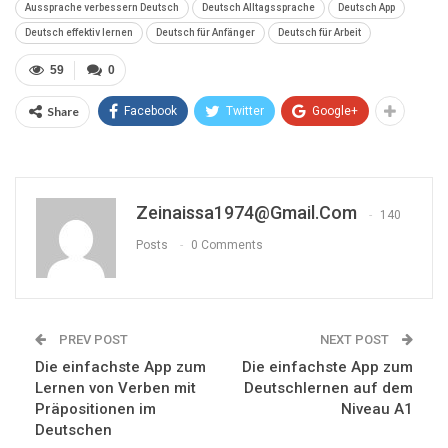
Aussprache verbessern Deutsch
Deutsch Alltagssprache
Deutsch App
Deutsch effektiv lernen
Deutsch für Anfänger
Deutsch für Arbeit
59
0
Share
Facebook
Twitter
Google+
Zeinaissa1974@gmail.com
140
Posts
0 Comments
PREV POST
NEXT POST
Die einfachste App zum
Die einfachste App zum
Lernen von Verben mit
Deutschlernen auf dem
Präpositionen im
Niveau A1
Deutschen