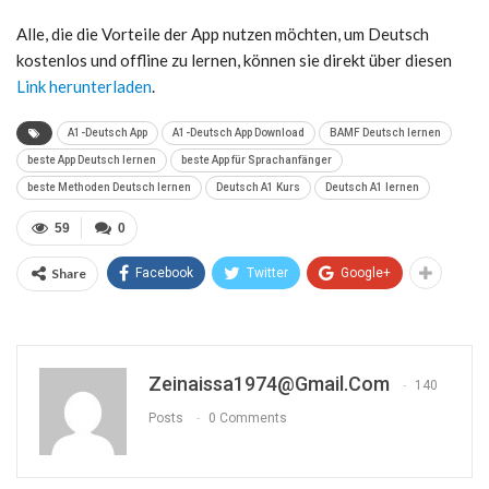
Alle, die die Vorteile der App nutzen möchten, um Deutsch
kostenlos und offline zu lernen, können sie direkt über diesen
Link herunterladen
.
A1-Deutsch App
A1-Deutsch App Download
BAMF Deutsch lernen
beste App Deutsch lernen
beste App für Sprachanfänger
beste Methoden Deutsch lernen
Deutsch A1 Kurs
Deutsch A1 lernen
59
0
Share
Facebook
Twitter
Google+
Zeinaissa1974@gmail.com
140
Posts
0 Comments