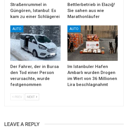
Straßenrummel in
Bettlerbetrieb in Elazığ!
Güngören, Istanbul: Es
Sie sahen aus wie
kam zu einer Schlägerei
Marathonläufer
AUTO
AUTO
Der Fahrer, der in Bursa
Im Istanbuler Hafen
den Tod einer Person
Ambarlı wurden Drogen
verursachte, wurde
im Wert von 36 Millionen
festgenommen
Lira beschlagnahmt
PREV
NEXT
LEAVE A REPLY