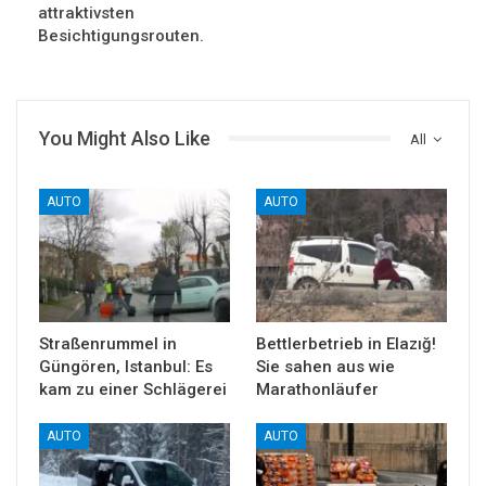
attraktivsten
Besichtigungsrouten.
You Might Also Like
All
AUTO
AUTO
Straßenrummel in
Bettlerbetrieb in Elazığ!
Güngören, Istanbul: Es
Sie sahen aus wie
kam zu einer Schlägerei
Marathonläufer
AUTO
AUTO