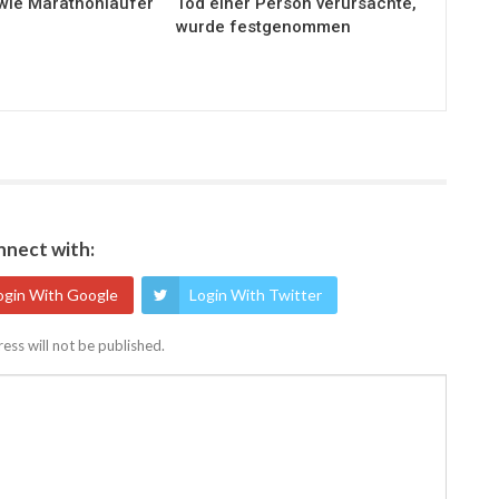
wie Marathonläufer
Tod einer Person verursachte,
wurde festgenommen
nect with:
ogin With Google
Login With Twitter
ess will not be published.