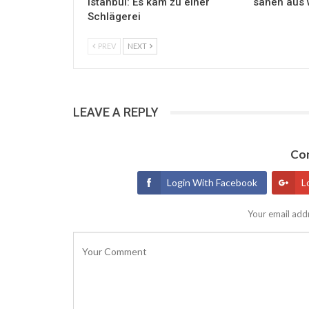
Istanbul: Es kam zu einer
sahen aus 
Schlägerei
PREV
NEXT
LEAVE A REPLY
Con
Login With Facebook
L
Your email addr