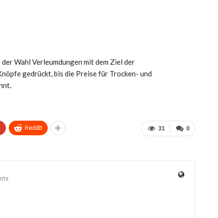
r der Wahl Verleumdungen mit dem Ziel der
nöpfe gedrückt, bis die Preise für Trocken- und
nnt.
+
ReddIt
31
0
nts