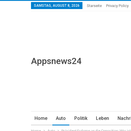
SAMSTAG, AUGUST 8, 2026
Starseite
Privacy Policy
Appsnews24
Home
Auto
Politik
Leben
Nachr
Home
Auto
Präsident Erdogan an die Opposition: Was is