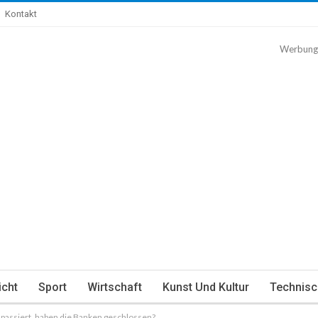
Kontakt
Werbung
icht
Sport
Wirtschaft
Kunst Und Kultur
Technisc
t passiert, haben die Banken geschlossen?