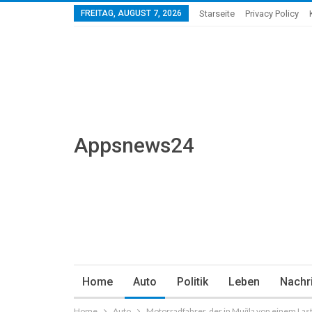
FREITAG, AUGUST 7, 2026
Starseite
Privacy Policy
Appsnews24
Home
Auto
Politik
Leben
Nachr
Home
Auto
Motorradfahrer, der in Muğla von einem Las