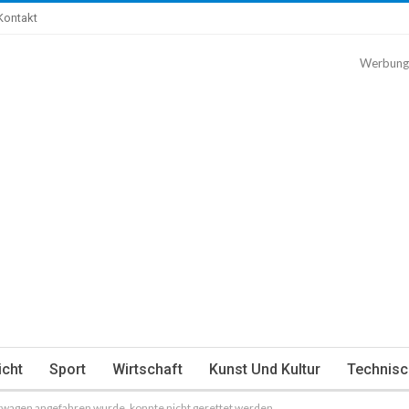
Kontakt
Werbung
icht
Sport
Wirtschaft
Kunst Und Kultur
Technisc
twagen angefahren wurde, konnte nicht gerettet werden