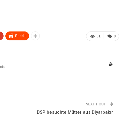
+
ReddIt
31
0
nts
NEXT POST
DSP besuchte Mütter aus Diyarbakır